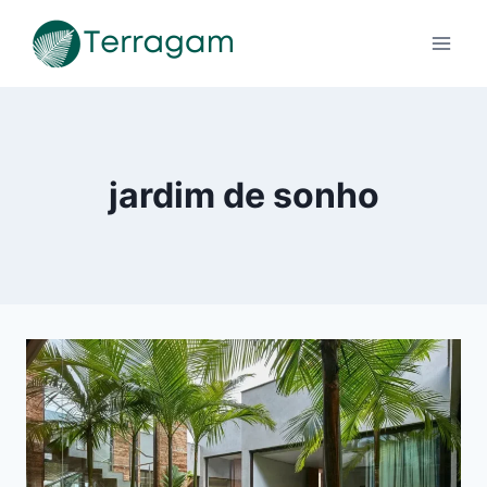
Pular
para
o
Conteúdo
jardim de sonho