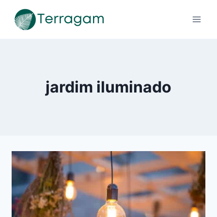
Pular
para
o
Conteúdo
jardim iluminado