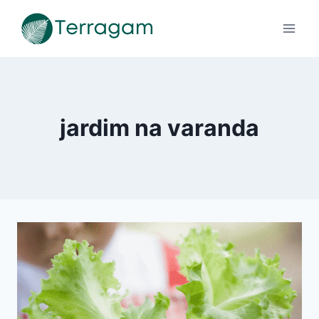
Pular
para
o
Conteúdo
jardim na varanda