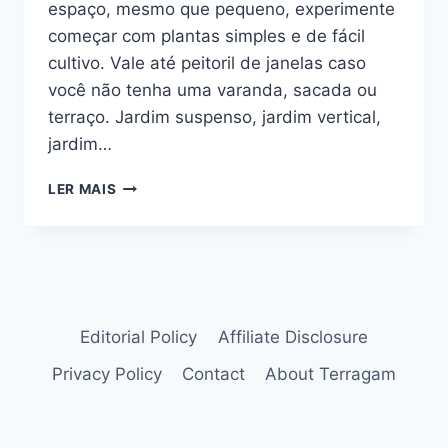
espaço, mesmo que pequeno, experimente
começar com plantas simples e de fácil
cultivo. Vale até peitoril de janelas caso
você não tenha uma varanda, sacada ou
terraço. Jardim suspenso, jardim vertical,
jardim…
5
LER MAIS
BONS
MOTIVOS
PARA
TER
UM
JARDIM
NA
Editorial Policy
Affiliate Disclosure
SUA
Privacy Policy
Contact
About Terragam
VARANDA
OU
TERRAÇO