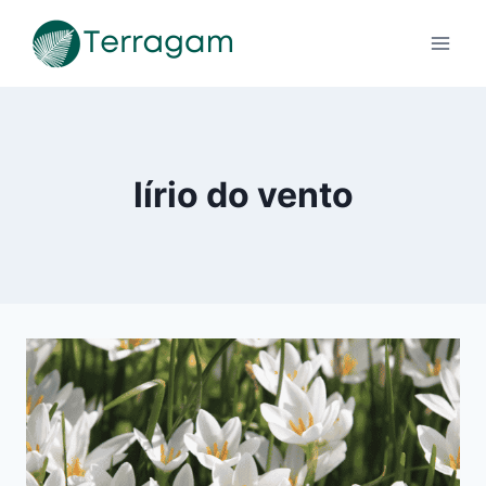
Pular
para
o
Conteúdo
lírio do vento