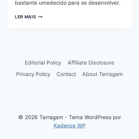
bastante umedecido para se desenvolver.
LÍRIO
LER MAIS
DO
VENTO
(ZEPHYRANTHES
CANDIDA):
GUIA
DE
CUIDADOS
Editorial Policy
Affiliate Disclosure
Privacy Policy
Contact
About Terragam
© 2026 Terragam - Tema WordPress por
Kadence WP