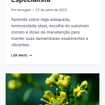
Por
terragam
23 de junho de 2023
Aprenda sobre rega adequada,
luminosidade ideal, escolha do substrato
correto e dicas de manutenção para
manter suas samambaias exuberantes e
vibrantes.
O
LER MAIS
GUIA
DEFINITIVO
DE
COMO
CUIDAR
DE
SAMAMBAIAS
COMO
UM
ESPECIALISTA