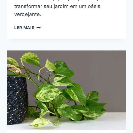
transformar seu jardim em um oásis
verdejante.
DESCUBRA
LER MAIS
OS
SEGREDOS
PARA
UMA
PLANTA
SAUDÁVEL
E
EXUBERANTE!