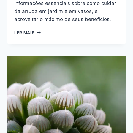
informações essenciais sobre como cuidar
da arruda em jardim e em vasos, e
aproveitar o máximo de seus benefícios.
COMO
LER MAIS
CUIDAR
DA
ARRUDA:
VEJA
OS
CUIDADOS
E
USO
TERAPÊUTICO