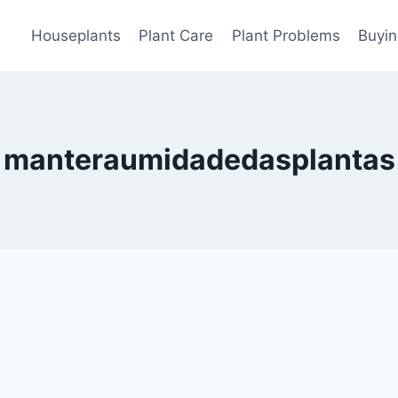
Houseplants
Plant Care
Plant Problems
Buyin
manteraumidadedasplantas