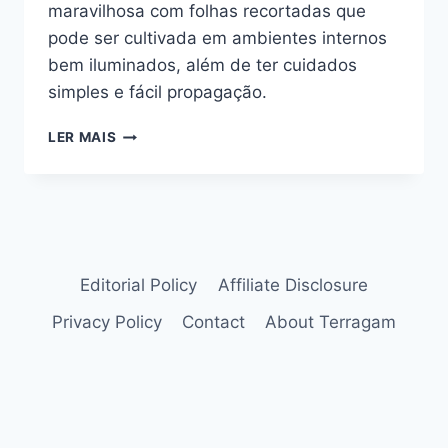
maravilhosa com folhas recortadas que
pode ser cultivada em ambientes internos
bem iluminados, além de ter cuidados
simples e fácil propagação.
MONSTERA
LER MAIS
ADANSONII:
DICAS
PARA
SUA
PLANTA
CRESCER
MAIS
Editorial Policy
Affiliate Disclosure
RÁPIDO
Privacy Policy
Contact
About Terragam