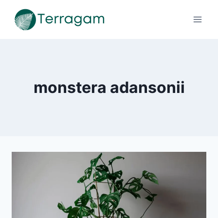
Pular
para
o
Conteúdo
monstera adansonii