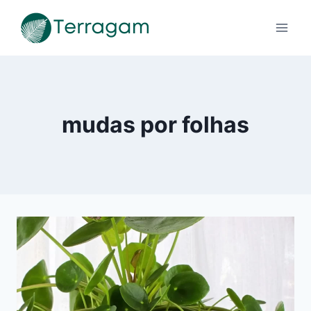
Pular
para
o
Conteúdo
mudas por folhas