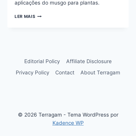
aplicações do musgo para plantas.
MUSGO
LER MAIS
PARA
PLANTAS:
VOCÊ
SABE
PARA
QUE
SERVE
Editorial Policy
Affiliate Disclosure
E
Privacy Policy
Contact
About Terragam
COMO
UTILIZAR?
© 2026 Terragam - Tema WordPress por
Kadence WP