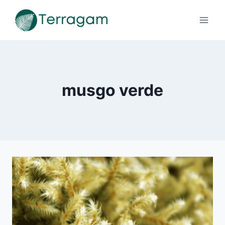
Pular
para
o
Conteúdo
musgo verde