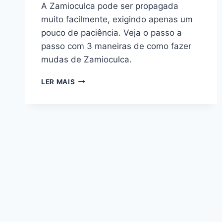
A Zamioculca pode ser propagada
muito facilmente, exigindo apenas um
pouco de paciência. Veja o passo a
passo com 3 maneiras de como fazer
mudas de Zamioculca.
COMO
LER MAIS
FAZER
MUDAS
DE
ZAMIOCULCA:
3
MANEIRAS
SUPER
SIMPLES