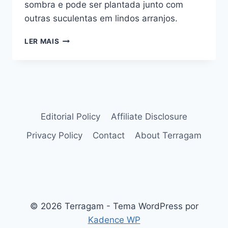
sombra e pode ser plantada junto com
outras suculentas em lindos arranjos.
SUCULENTA
LER MAIS
RABO-
DE-
BURRO:
TUDO
QUE
PRECISA
CONHECER
Editorial Policy
Affiliate Disclosure
PARA
Privacy Policy
Contact
About Terragam
CULTIVAR
© 2026 Terragam - Tema WordPress por
Kadence WP