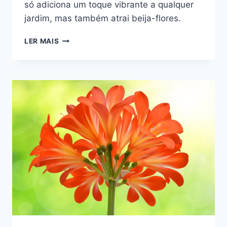
só adiciona um toque vibrante a qualquer
jardim, mas também atrai beija-flores.
FLOR
LER MAIS
CAMARÃO-
AMARELO:
PLANTA
QUE
ATRAI
BEIJA-
FLORES