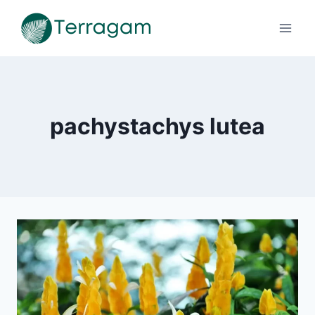
Pular
para
o
Conteúdo
pachystachys lutea