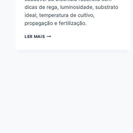
dicas de rega, luminosidade, substrato
ideal, temperatura de cultivo,
propagação e fertilização.
DISCHIDIA
LER MAIS
RUSCIFOLIA,
MILHÕES-
DE-
CORAÇÕES
NO
SEU
JARDIM