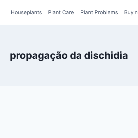
Houseplants
Plant Care
Plant Problems
Buyin
propagação da dischidia