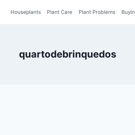
Houseplants
Plant Care
Plant Problems
Buyin
quartodebrinquedos