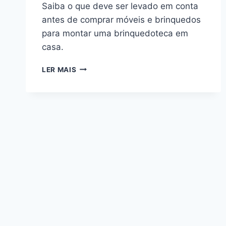
Saiba o que deve ser levado em conta
antes de comprar móveis e brinquedos
para montar uma brinquedoteca em
casa.
DICAS
LER MAIS
RELEVANTES
DE
COMO
MONTAR
UMA
BRINQUEDOTECA
EM
CASA