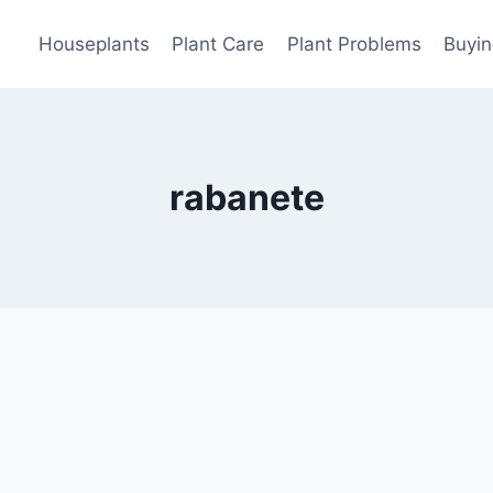
Houseplants
Plant Care
Plant Problems
Buyin
rabanete