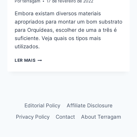
Por
terragam
17 de fevereiro de 2022
Embora existam diversos materiais
apropriados para montar um bom substrato
para Orquídeas, escolher de uma a três é
suficiente. Veja quais os tipos mais
utilizados.
MATERIAIS
LER MAIS
QUE
VOCÊ
PODE
USAR
NAS
MISTURAS
DE
Editorial Policy
Affiliate Disclosure
SUBSTRATO
Privacy Policy
Contact
About Terragam
PARA
ORQUÍDEAS