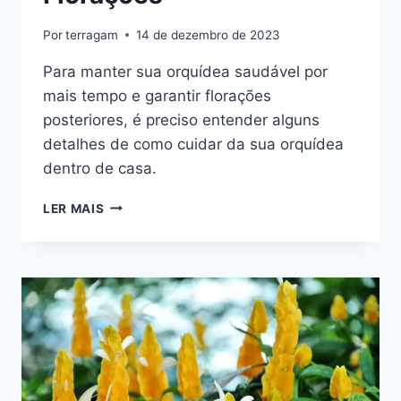
Por
terragam
14 de dezembro de 2023
Para manter sua orquídea saudável por
mais tempo e garantir florações
posteriores, é preciso entender alguns
detalhes de como cuidar da sua orquídea
dentro de casa.
COMO
LER MAIS
CUIDAR
DE
ORQUÍDEAS
EM
CASA
E
GARANTIR
AS
PRÓXIMAS
FLORAÇÕES