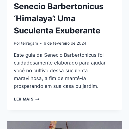
Senecio Barbertonicus
‘Himalaya’: Uma
Suculenta Exuberante
Por
terragam
6 de fevereiro de 2024
Este guia da Senecio Barbertonicus foi
cuidadosamente elaborado para ajudar
você no cultivo dessa suculenta
maravilhosa, a fim de mantê-la
prosperando em sua casa ou jardim.
SENECIO
LER MAIS
BARBERTONICUS
‘HIMALAYA’:
UMA
SUCULENTA
EXUBERANTE