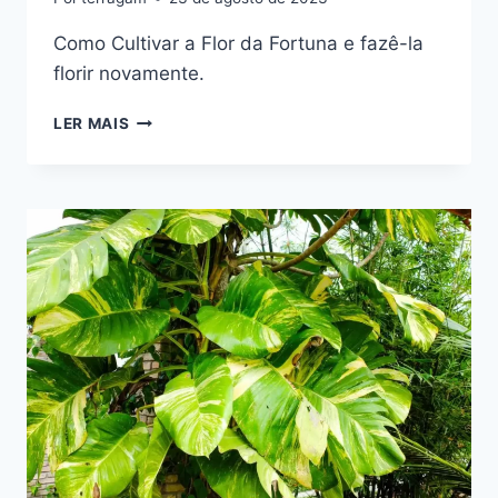
Como Cultivar a Flor da Fortuna e fazê-la
florir novamente.
SAIBA
LER MAIS
COMO
CULTIVAR
A
FLOR
DA
FORTUNA
E
FAZÊ-
LA
FLORIR
NOVAMENTE