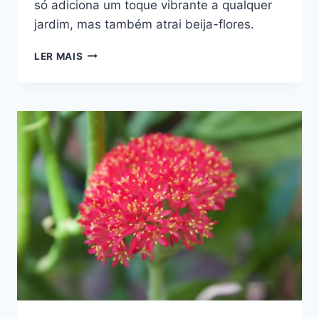
só adiciona um toque vibrante a qualquer
jardim, mas também atrai beija-flores.
FLOR
LER MAIS
CAMARÃO-
AMARELO:
PLANTA
QUE
ATRAI
BEIJA-
FLORES