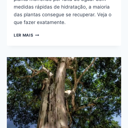
medidas rápidas de hidratação, a maioria
das plantas consegue se recuperar. Veja o
que fazer exatamente.
COMO
LER MAIS
SALVAR
UMA
PLANTA
MORRENDO
DE
SEDE
(E
POR
QUE
REGAR
POR
CIMA
NÃO
FUNCIONA)