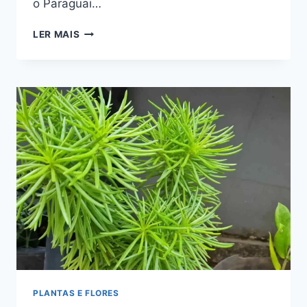
o Paraguai…
5
LER MAIS
ÁRVORES
DA
MATA
ATLÂNTICA
QUE
VOCÊ
PRECISA
CONHECER
PLANTAS E FLORES