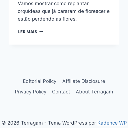
Vamos mostrar como replantar
orquídeas que já pararam de florescer e
estão perdendo as flores.
VOCÊ
LER MAIS
SABE
COMO
REPLANTAR
ORQUÍDEAS
DEPOIS
QUE
AS
FLORES
Editorial Policy
Affiliate Disclosure
MURCHAM?
Privacy Policy
Contact
About Terragam
© 2026 Terragam - Tema WordPress por
Kadence WP