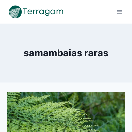
Pular
para
o
Conteúdo
samambaias raras