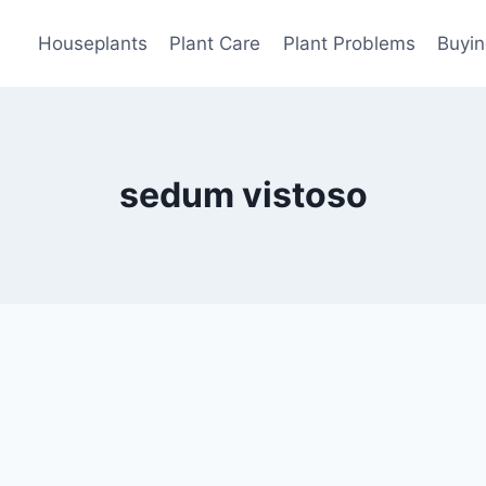
Houseplants
Plant Care
Plant Problems
Buyin
sedum vistoso