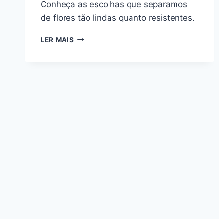
Conheça as escolhas que separamos
de flores tão lindas quanto resistentes.
FLORES
LER MAIS
RESISTENTES
AO
FRIO
E
GEADAS