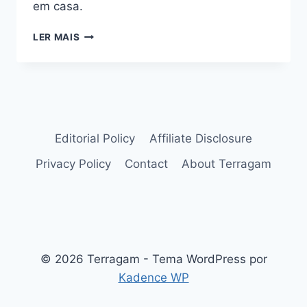
em casa.
TIPOS
LER MAIS
DE
SOLO
PARA
PLANTAS:
SAIBA
QUAIS
AS
Editorial Policy
Affiliate Disclosure
DIFERENÇAS
Privacy Policy
Contact
About Terragam
ENTRE
ELES
© 2026 Terragam - Tema WordPress por
Kadence WP