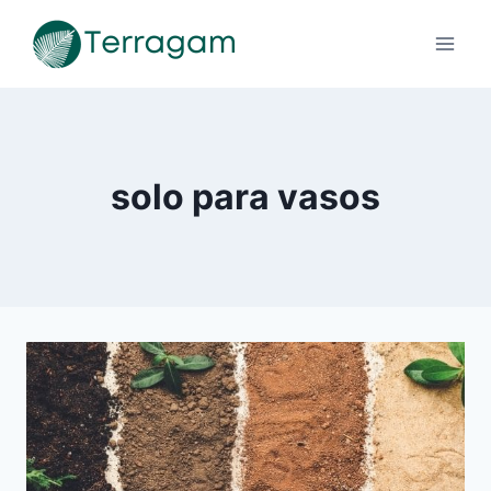
Pular
para
o
Conteúdo
solo para vasos