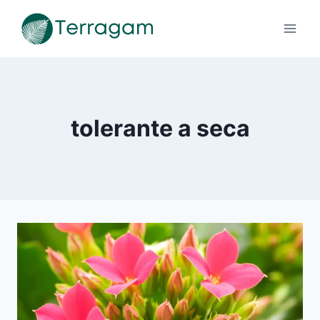
Pular
para
o
Conteúdo
tolerante a seca