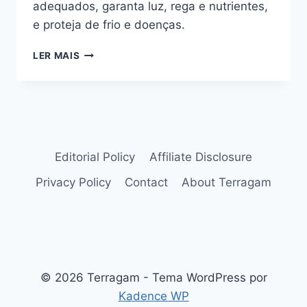
adequados, garanta luz, rega e nutrientes,
e proteja de frio e doenças.
COMO
LER MAIS
CULTIVAR
BANANEIRA
ORNAMENTAL
(MUSA
ORNATA)
EM
VASOS
Editorial Policy
Affiliate Disclosure
Privacy Policy
Contact
About Terragam
© 2026 Terragam - Tema WordPress por
Kadence WP