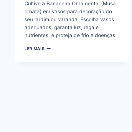
Cultive a Bananeira Ornamental (Musa
ornata) em vasos para decoração do
seu jardim ou varanda. Escolha vasos
adequados, garanta luz, rega e
nutrientes, e proteja de frio e doenças.
COMO
LER MAIS
CULTIVAR
BANANEIRA
ORNAMENTAL
(MUSA
ORNATA)
EM
VASOS