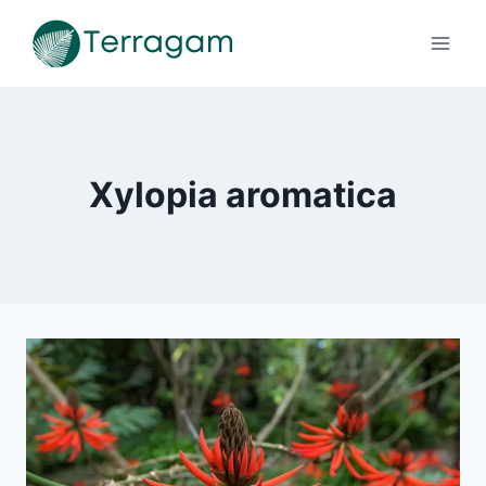
Pular
para
o
Conteúdo
Xylopia aromatica