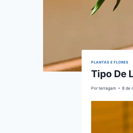
PLANTAS E FLORES
Tipo De 
Por
terragam
8 de 