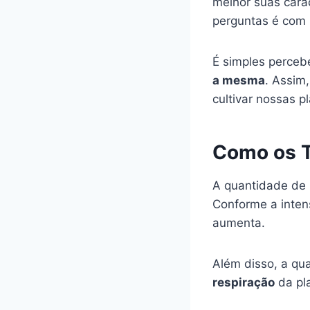
melhor suas carac
perguntas é com 
É simples perceb
a mesma
. Assim
cultivar nossas p
Como os T
A quantidade de 
Conforme a inten
aumenta.
Além disso, a qu
respiração
da pl