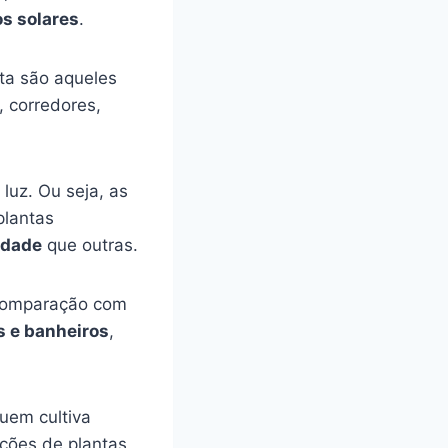
os solares
.
ta são aqueles
, corredores,
luz. Ou seja, as
plantas
idade
que outras.
 comparação com
s e banheiros
,
uem cultiva
ções de plantas