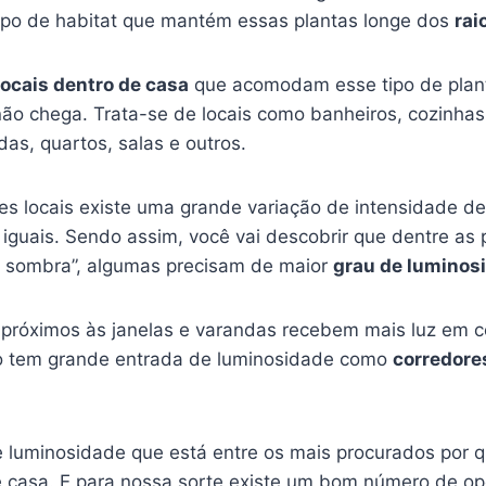
tipo de habitat que mantém essas plantas longe dos
rai
locais dentro de casa
que acomodam esse tipo de plan
não chega. Trata-se de locais como banheiros, cozinhas
as, quartos, salas e outros.
s locais existe uma grande variação de intensidade de 
iguais. Sendo assim, você vai descobrir que dentre as 
 sombra”, algumas precisam de maior
grau de luminos
 próximos às janelas e varandas recebem mais luz em
 tem grande entrada de luminosidade como
corredore
e luminosidade que está entre os mais procurados por q
e casa. E para nossa sorte existe um bom número de op