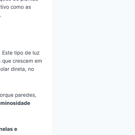
ltivo como as
.
. Este tipo de luz
as que crescem em
lar direta, no
porque paredes,
uminosidade
nelas e