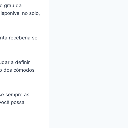
o grau da
sponível no solo,
nta receberia se
udar a definir
tro dos cômodos
ase sempre as
você possa