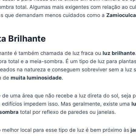
mbra total. Algumas mais exigentes com relação ao cu
ras que demandam menos cuidados como a
Zamioculca
ta Brilhante
rilhante é também chamada de luz fraca ou
luz brilhante
bra total e a meia-sombra. É um tipo de luz para plant
ados na natureza e conseguem sobreviver sem a luz so
m de
muita luminosidade
.
 de uma área que não recebe a luz direta do sol, seja 
u edifícios impedem isso. Mas geralmente, existe uma
l
 sombra
total por reflexo de paredes ou janelas.
 melhor local para esse tipo de luz é bem próximo às
ja