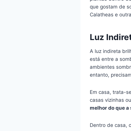
que gostam de so
Calatheas e out
Luz Indire
A luz indireta b
está entre a som
ambientes sombre
entanto, precisa
Em casa, trata-se
casas vizinhas o
melhor do que a
Dentro de casa, o