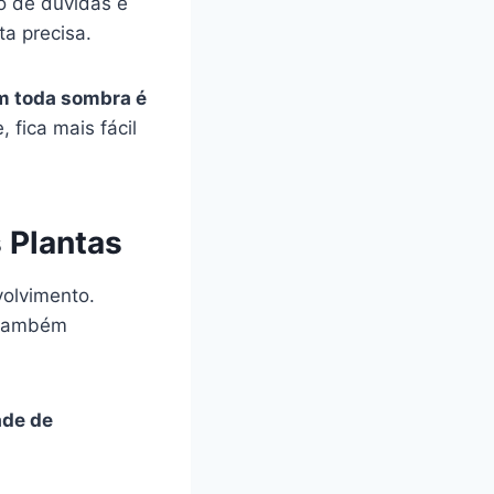
o de dúvidas e
a precisa.
m toda sombra é
fica mais fácil
 Plantas
volvimento.
também
ade de