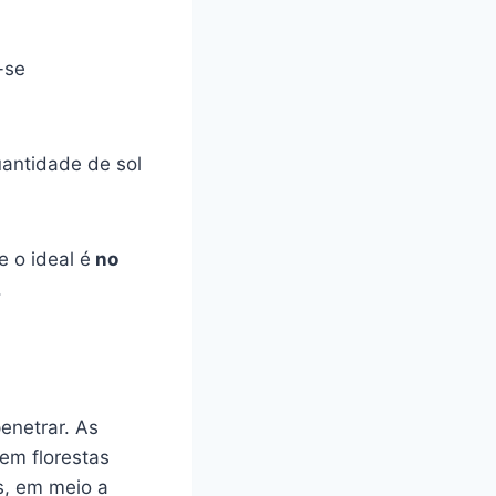
-se
uantidade de sol
e o ideal é
no
.
enetrar. As
em florestas
, em meio a