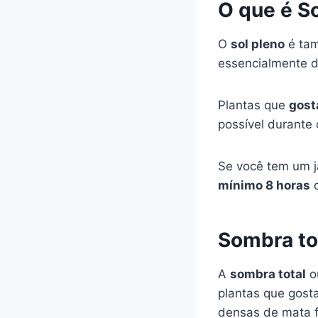
O que é So
O
sol pleno
é tam
essencialmente de
Plantas que
gost
possível durante 
Se você tem um ja
mínimo 8 horas
d
Sombra to
A
sombra total
ou
plantas que gost
densas de mata 