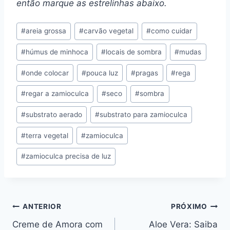
então marque as estrelinhas abaixo.
Tags
#
areia grossa
#
carvão vegetal
#
como cuidar
do
#
húmus de minhoca
#
locais de sombra
#
mudas
Post:
#
onde colocar
#
pouca luz
#
pragas
#
rega
#
regar a zamioculca
#
seco
#
sombra
#
substrato aerado
#
substrato para zamioculca
#
terra vegetal
#
zamioculca
#
zamioculca precisa de luz
Navegação
ANTERIOR
PRÓXIMO
Creme de Amora com
Aloe Vera: Saiba