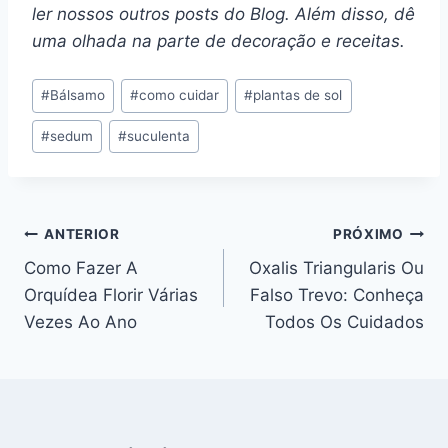
ler nossos outros posts do Blog. Além disso, dê
uma olhada na parte de decoração e receitas.
Tags
#
Bálsamo
#
como cuidar
#
plantas de sol
do
#
sedum
#
suculenta
Post:
Navegação
ANTERIOR
PRÓXIMO
Como Fazer A
Oxalis Triangularis Ou
de
Orquídea Florir Várias
Falso Trevo: Conheça
Post
Vezes Ao Ano
Todos Os Cuidados