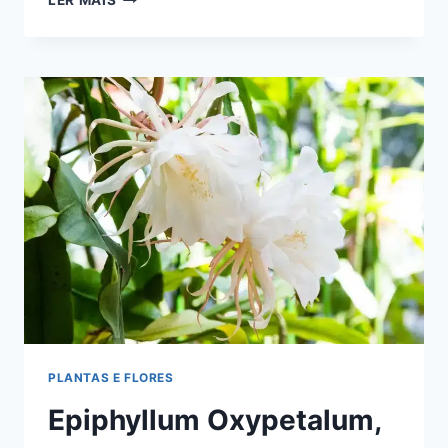
LER MAIS
DE-
SOL
(APTENIA
CORDIFOLIA):
SUCULENTA
COM
FOLHAS
BRILHANTES
PLANTAS E FLORES
Epiphyllum Oxypetalum,