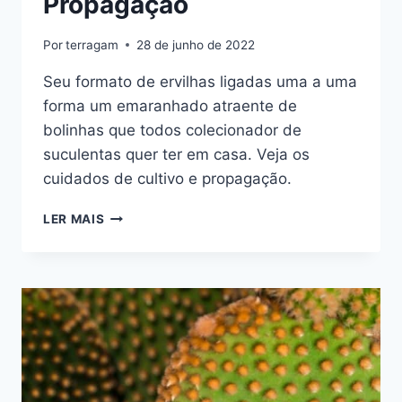
Propagação
Por
terragam
28 de junho de 2022
Seu formato de ervilhas ligadas uma a uma
forma um emaranhado atraente de
bolinhas que todos colecionador de
suculentas quer ter em casa. Veja os
cuidados de cultivo e propagação.
SUCULENTA
LER MAIS
COLAR-
DE-
PÉROLAS
(CURIO
ROWLEYANUS):
CULTIVO
E
PROPAGAÇÃO