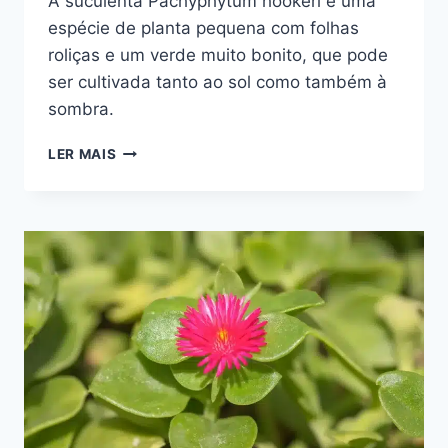
A suculenta Pachyphytum hookeri é uma
espécie de planta pequena com folhas
roliças e um verde muito bonito, que pode
ser cultivada tanto ao sol como também à
sombra.
COMO
LER MAIS
CULTIVAR
A
SUCULENTA
PACHYPHYTUM
HOOKERI:
FOLHAS
GROSSAS
E
CORES
DESLUMBRANTES