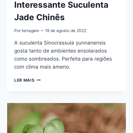
Interessante Suculenta
Jade Chinês
Por
terragam
19 de agosto de 2022
A suculenta Sinocrassula yunnanensis
gosta tanto de ambientes ensolarados
como sombreados. Perfeita para regiões
com clima mais ameno.
SINOCRASSULA
LER MAIS
YUNNANENSIS:
A
INTERESSANTE
SUCULENTA
JADE
CHINÊS