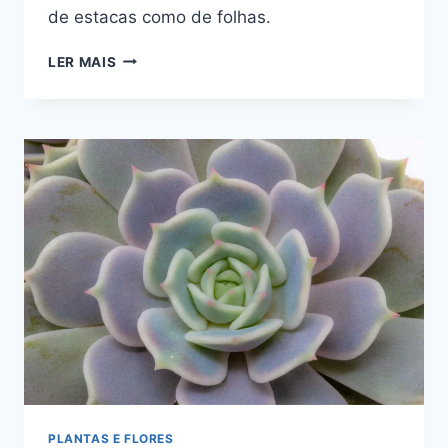
de estacas como de folhas.
PLANTA
LER MAIS
RABO-
DE-
BURRO:
COMO
FAZER
MUDAS
E
FERTILIZAR
PLANTAS E FLORES