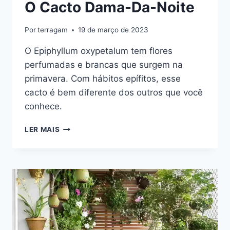
O Cacto Dama-Da-Noite
Por
terragam
19 de março de 2023
O Epiphyllum oxypetalum tem flores
perfumadas e brancas que surgem na
primavera. Com hábitos epífitos, esse
cacto é bem diferente dos outros que você
conhece.
EPIPHYLLUM
LER MAIS
OXYPETALUM,
O
CACTO
DAMA-
DA-
NOITE