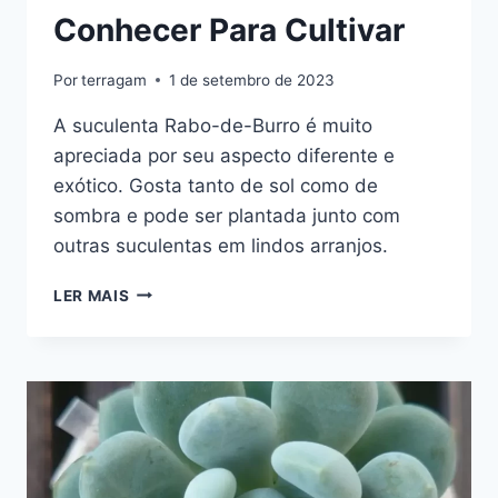
Conhecer Para Cultivar
Por
terragam
1 de setembro de 2023
A suculenta Rabo-de-Burro é muito
apreciada por seu aspecto diferente e
exótico. Gosta tanto de sol como de
sombra e pode ser plantada junto com
outras suculentas em lindos arranjos.
SUCULENTA
LER MAIS
RABO-
DE-
BURRO:
TUDO
QUE
PRECISA
CONHECER
PARA