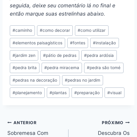
seguida, deixe seu comentário lá no final e
então marque suas estrelinhas abaixo.
Tags
#
caminho
#
como decorar
#
como utilizar
do
#
elementos paisagísticos
#
fontes
#
instalação
Post:
#
jardim zen
#
pátio de pedras
#
pedra ardósia
#
pedra brita
#
pedra miracema
#
pedra são tomé
#
pedras na decoração
#
pedras no jardim
#
planejamento
#
plantas
#
preparação
#
visual
Navegação
ANTERIOR
PRÓXIMO
Sobremesa Com
Descubra Os