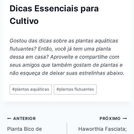
Dicas Essenciais para
Cultivo
Gostou das dicas sobre as plantas aquáticas
flutuantes? Então, você já tem uma planta
dessa em casa? Aproveite e compartilhe com
seus amigos que também gostam de plantas e
não esqueça de deixar suas estrelinhas abaixo.
Tags
#
plantas aquáticas
#
plantas flutuantes
do
Post:
Navegação
ANTERIOR
PRÓXIMO
Planta Bico de
Haworthia Fasciata;
de