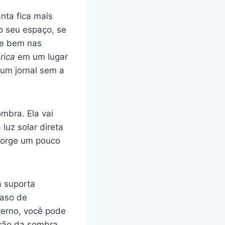
nta fica mais
do seu espaço, se
ete bem nas
rica
em um lugar
 um jornal sem a
mbra. Ela vai
luz solar direta
Jorge um pouco
a suporta
caso de
verno, você pode
ição da sombra