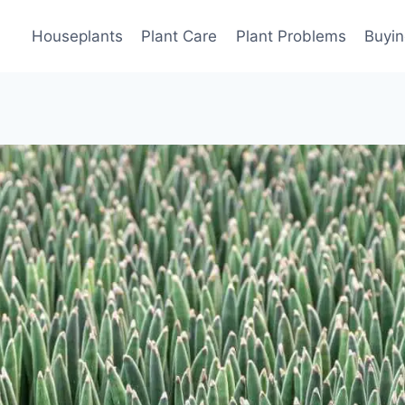
Houseplants
Plant Care
Plant Problems
Buyin