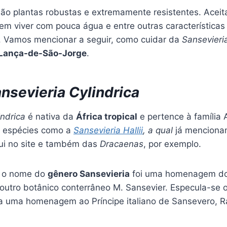
são plantas robustas e extremamente resistentes. Aceit
m viver com pouca água e entre outras características
. Vamos mencionar a seguir, como cuidar da
Sansevieria
Lança-de-São-Jorge
.
nsevieria Cylindrica
indrica
é nativa da
África tropical
e pertence à família
 espécies como a
Sansevieria Hallii
, a qual
já menciona
ui no site e também das
Dracaenas
, por exemplo.
e o nome do
gênero Sansevieria
foi uma homenagem do
utro botânico conterrâneo M. Sansevier. Especula-se out
ja uma homenagem ao Príncipe italiano de Sansevero, 