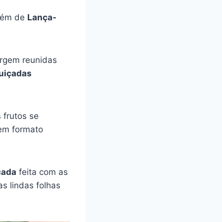
além de
Lança-
urgem reunidas
uiçadas
 frutos se
tem formato
çada
feita com as
as lindas folhas