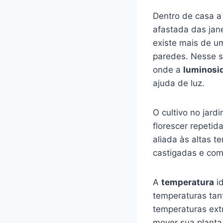
Dentro de casa a
afastada das jane
existe mais de um
paredes. Nesse s
onde a
luminosid
ajuda de luz.
O cultivo no jard
florescer repetid
aliada às altas 
castigadas e co
A
temperatura
id
temperaturas tan
temperaturas ext
mover sua planta