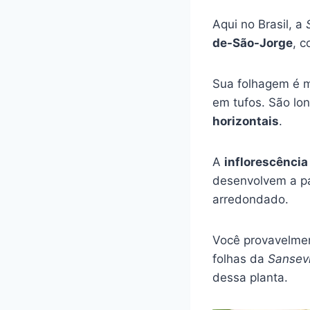
Aqui no Brasil, a
de-São-Jorge
, 
Sua folhagem é m
em tufos. São lo
horizontais
.
A
inflorescência
desenvolvem a pa
arredondado.
Você provavelmen
folhas da
Sansevi
dessa planta.