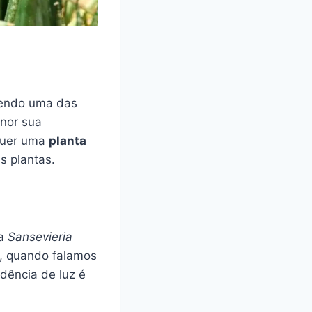
sendo uma das
enor sua
quer uma
planta
s plantas.
 a
Sansevieria
, quando falamos
idência de luz é