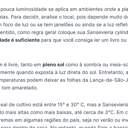
 pouca luminosidade se aplica em ambientes onde a pla
las. Para decidir, analise o local, pois depende muito 
 foco de luz ou se tem janelões ou ainda se a luz refl
entido, como regra geral coloque sua
Sansevieria cylind
ade é suficiente
para que você consiga ler um livro ou
im é livre, tanto em
pleno sol
como à sombra ou meia-so
amente quando exposta à luz direta do sol. Entretanto, a 
temperaturas podem deixar as folhas da Lança-de-São-
m tom amarelado.
eal de cultivo está entre 15° e 30° C, mas a Sansevieri
to mais altas como mais baixas, até cerca de 3°C. Em 
remas em algumas regiões do país, seja no verão ou in
 para dentro de casa. No entanto, quando fizer a trans