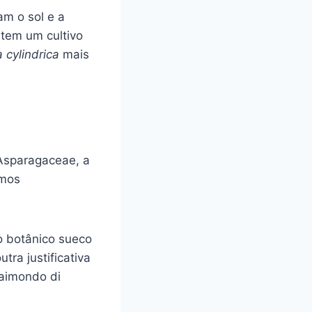
am o sol e a
 tem um cultivo
 cylindrica
mais
 Asparagaceae, a
mos
 botânico sueco
ra justificativa
Raimondo di