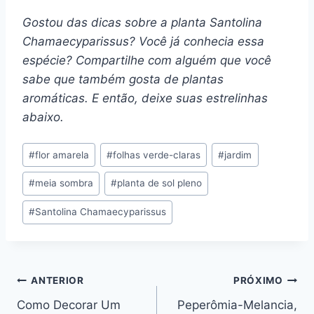
Gostou das dicas sobre a planta Santolina
Chamaecyparissus? Você já conhecia essa
espécie? Compartilhe com alguém que você
sabe que também gosta de plantas
aromáticas. E então, deixe suas estrelinhas
abaixo.
Tags
#
flor amarela
#
folhas verde-claras
#
jardim
do
#
meia sombra
#
planta de sol pleno
Post:
#
Santolina Chamaecyparissus
Navegação
ANTERIOR
PRÓXIMO
Como Decorar Um
Peperômia-Melancia,