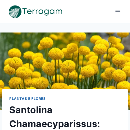
Pular
para
o
Conteúdo
PLANTAS E FLORES
Santolina
Chamaecyparissus: