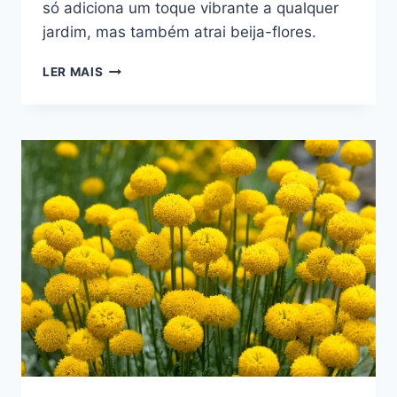
só adiciona um toque vibrante a qualquer
jardim, mas também atrai beija-flores.
FLOR
LER MAIS
CAMARÃO-
AMARELO:
PLANTA
QUE
ATRAI
BEIJA-
FLORES