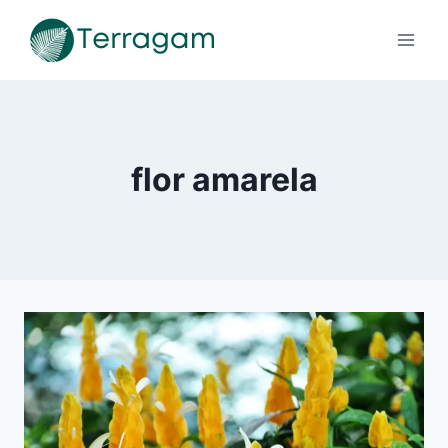
Pular
para
o
Conteúdo
flor amarela