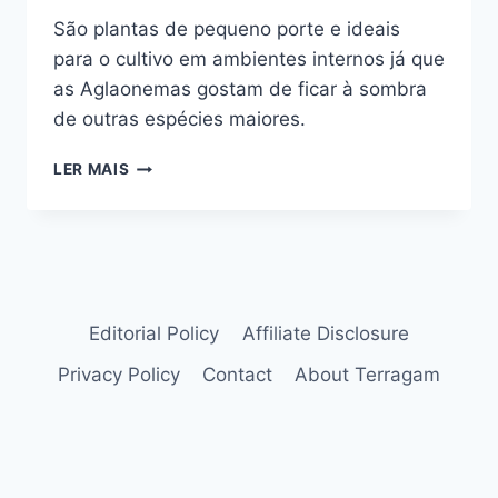
São plantas de pequeno porte e ideais
para o cultivo em ambientes internos já que
as Aglaonemas gostam de ficar à sombra
de outras espécies maiores.
QUER
LER MAIS
UMA
PLANTA
FÁCIL
E
DE
SOMBRA:
CULTIVE
Editorial Policy
Affiliate Disclosure
A
Privacy Policy
Contact
About Terragam
AGLAONEMA