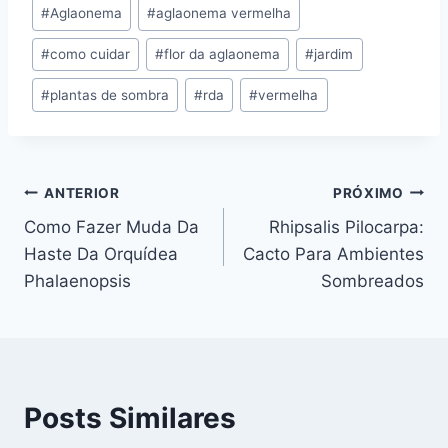
Tags
#
Aglaonema
#
aglaonema vermelha
do
#
como cuidar
#
flor da aglaonema
#
jardim
Post:
#
plantas de sombra
#
rda
#
vermelha
Navegação
ANTERIOR
PRÓXIMO
Como Fazer Muda Da
Rhipsalis Pilocarpa:
de
Haste Da Orquídea
Cacto Para Ambientes
Post
Phalaenopsis
Sombreados
Posts Similares