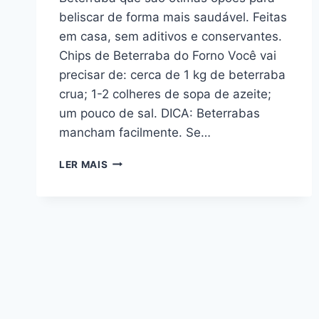
beliscar de forma mais saudável. Feitas
em casa, sem aditivos e conservantes.
Chips de Beterraba do Forno Você vai
precisar de: cerca de 1 kg de beterraba
crua; 1-2 colheres de sopa de azeite;
um pouco de sal. DICA: Beterrabas
mancham facilmente. Se…
FAÇA
LER MAIS
DELICIOSOS
CHIPS
DE
BETERRABA
PARA
LANCHE
SAUDÁVEL