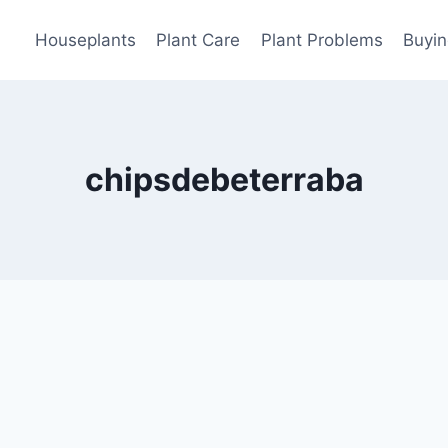
Houseplants
Plant Care
Plant Problems
Buyin
chipsdebeterraba