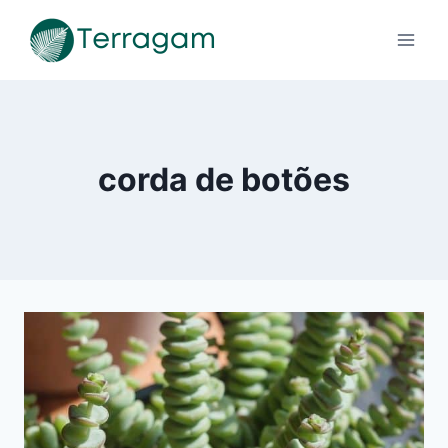
Pular
para
o
Conteúdo
corda de botões