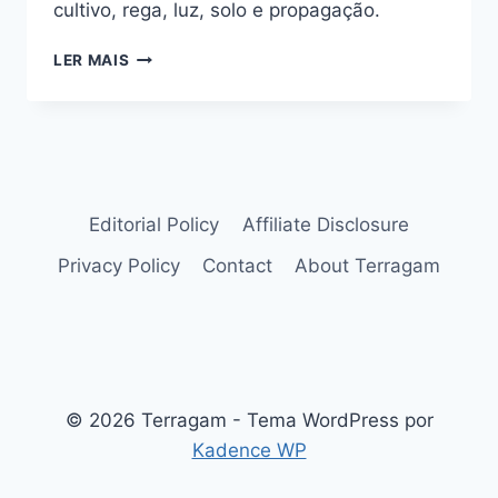
cultivo, rega, luz, solo e propagação.
CRASSULA
LER MAIS
PERFORATA:
SAIBA
QUAIS
OS
CUIDADOS
COM
ESSA
Editorial Policy
Affiliate Disclosure
LINDA
Privacy Policy
Contact
About Terragam
SUCULENTA
© 2026 Terragam - Tema WordPress por
Kadence WP