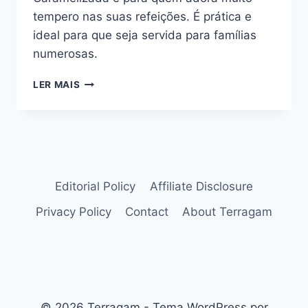
tempero nas suas refeições. É prática e
ideal para que seja servida para famílias
numerosas.
EXPERIMENTE
LER MAIS
O
MARAVILHOSO
FRANGO
AO
FORNO
COM
CEBOLA
Editorial Policy
Affiliate Disclosure
CARAMELIZADA.
Privacy Policy
Contact
About Terragam
© 2026 Terragam - Tema WordPress por