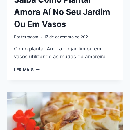
Amora Aí No Seu Jardim
Ou Em Vasos
Por
terragam
17 de dezembro de 2021
Como plantar Amora no jardim ou em
vasos utilizando as mudas da amoreira.
SAIBA
LER MAIS
COMO
PLANTAR
AMORA
AÍ
NO
SEU
JARDIM
OU
EM
VASOS