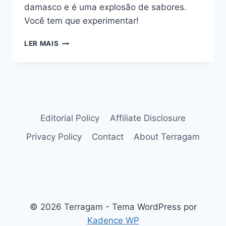
damasco e é uma explosão de sabores.
Você tem que experimentar!
UMA
LER MAIS
EXPLOSÃO
DE
SABORES:
TORTA
PUDIM
COM
FRUTAS,
Editorial Policy
Affiliate Disclosure
EXPERIMENTE!
Privacy Policy
Contact
About Terragam
© 2026 Terragam - Tema WordPress por
Kadence WP