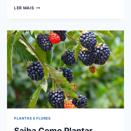
JARDIM
LER MAIS
COM
FRUTAS:
VEJA
COMO
PLANTAR
PÉ
DE
MARACUJÁ
PLANTAS E FLORES
Saiba Como Plantar