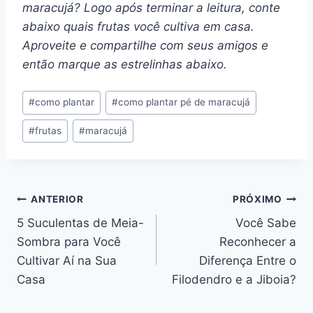
maracujá? Logo após terminar a leitura, conte
abaixo quais frutas você cultiva em casa.
Aproveite e compartilhe com seus amigos e
então marque as estrelinhas abaixo.
Tags
#
como plantar
#
como plantar pé de maracujá
do
#
frutas
#
maracujá
Post:
Navegação
ANTERIOR
PRÓXIMO
5 Suculentas de Meia-
Você Sabe
de
Sombra para Você
Reconhecer a
Post
Cultivar Aí na Sua
Diferença Entre o
Casa
Filodendro e a Jiboia?