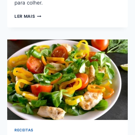
para colher.
4
LER MAIS
TIPOS
DE
HORTALIÇAS
PARA
JARDINEIROS
INICIANTES
RECEITAS