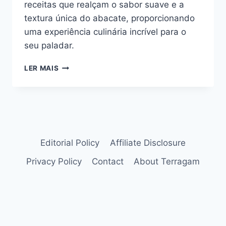
receitas que realçam o sabor suave e a
textura única do abacate, proporcionando
uma experiência culinária incrível para o
seu paladar.
SOBREMESA
LER MAIS
COM
ABACATE:
2
RECEITAS
QUE
VÃO
TE
Editorial Policy
Affiliate Disclosure
CONQUISTAR
Privacy Policy
Contact
About Terragam