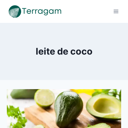
Pular
para
o
Conteúdo
leite de coco