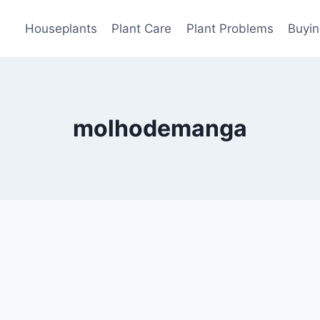
Houseplants
Plant Care
Plant Problems
Buyin
molhodemanga