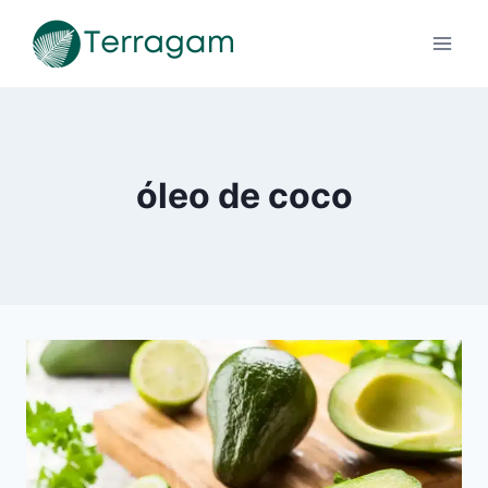
Pular
para
o
Conteúdo
óleo de coco