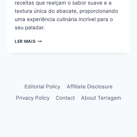
receitas que realçam o sabor suave e a
textura única do abacate, proporcionando
uma experiência culinária incrível para o
seu paladar.
SOBREMESA
LER MAIS
COM
ABACATE:
2
RECEITAS
QUE
VÃO
TE
Editorial Policy
Affiliate Disclosure
CONQUISTAR
Privacy Policy
Contact
About Terragam