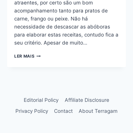
atraentes, por certo são um bom
acompanhamento tanto para pratos de
carne, frango ou peixe. Não há
necessidade de descascar as abóboras
para elaborar estas receitas, contudo fica a
seu critério. Apesar de muito…
ABÓBORA
LER MAIS
NO
FORNO:
2
RECEITAS
PARA
USAR
COMO
Editorial Policy
Affiliate Disclosure
ACOMPANHAMENTO
Privacy Policy
Contact
About Terragam