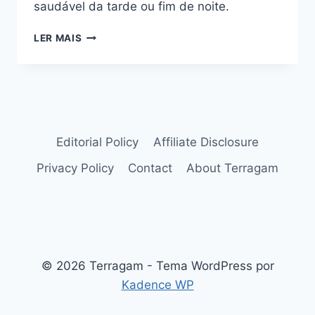
saudável da tarde ou fim de noite.
EXPERIMENTE
LER MAIS
A
SOPA
CREME
DE
ABOBRINHA
COM
TIRAS
Editorial Policy
Affiliate Disclosure
DE
Privacy Policy
Contact
About Terragam
OVO
FRITO
© 2026 Terragam - Tema WordPress por
Kadence WP