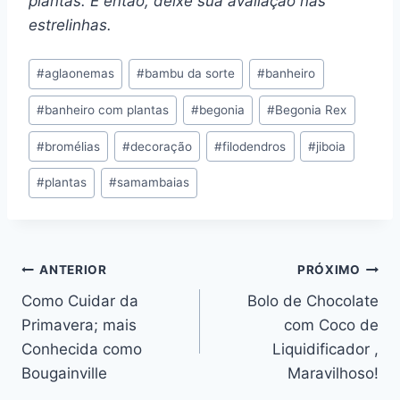
plantas. E então, deixe sua avaliação nas
estrelinhas.
Tags
#
aglaonemas
#
bambu da sorte
#
banheiro
do
#
banheiro com plantas
#
begonia
#
Begonia Rex
Post:
#
bromélias
#
decoração
#
filodendros
#
jiboia
#
plantas
#
samambaias
Navegação
ANTERIOR
PRÓXIMO
Como Cuidar da
Bolo de Chocolate
de
Primavera; mais
com Coco de
Post
Conhecida como
Liquidificador ,
Bougainville
Maravilhoso!