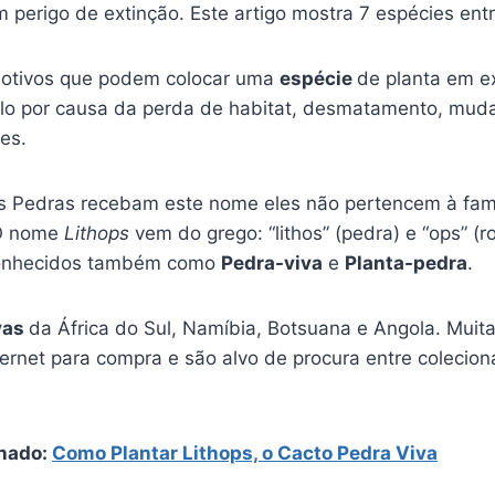
perigo de extinção. Este artigo mostra 7 espécies entr
motivos que podem colocar uma
espécie
de planta em ex
lo por causa da perda de habitat, desmatamento, muda
res.
s Pedras recebam este nome eles não pertencem à fam
O nome
Lithops
vem do grego: “lithos” (pedra) e “ops” (r
conhecidos também como
Pedra-viva
e
Planta-pedra
.
vas
da África do Sul, Namíbia, Botsuana e Angola. Muit
ternet para compra e são alvo de procura entre colecio
nado:
Como Plantar Lithops, o Cacto Pedra Viva