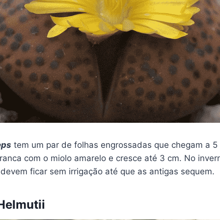
eps
tem um par de folhas engrossadas que chegam a 5 
 branca com o miolo amarelo e cresce até 3 cm. No inve
 devem ficar sem irrigação até que as antigas sequem.
Helmutii