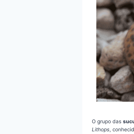
O grupo das
suc
Lithops
, conheci