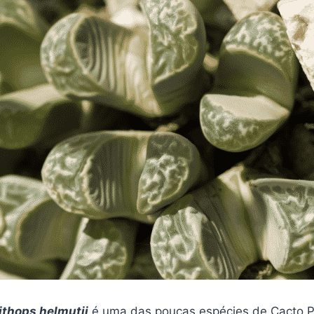
ithops helmutii
é uma das poucas espécies de Cacto 