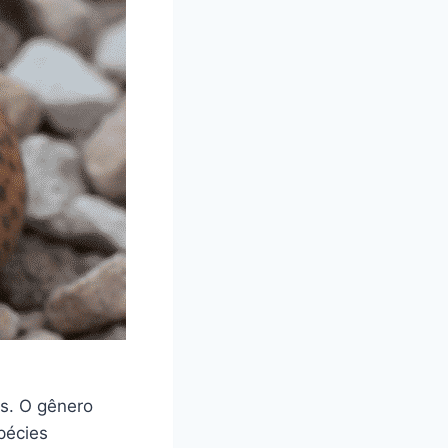
as. O gênero
pécies