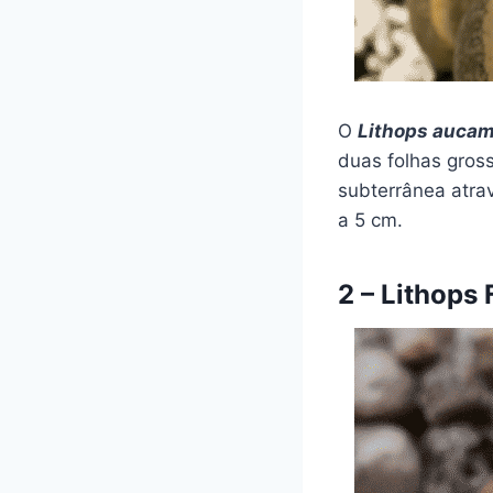
O
Lithops auca
duas folhas gross
subterrânea atrav
a 5 cm.
2 – Lithops 