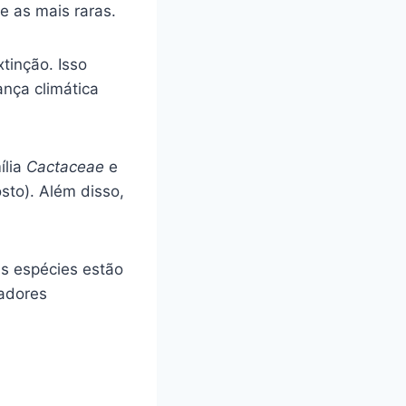
e as mais raras.
tinção. Isso
nça climática
ília
Cactaceae
e
osto). Além disso,
as espécies estão
nadores