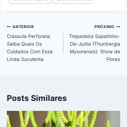
Navegação
ANTERIOR
PRÓXIMO
Crassula Perforata:
Trepadeira Sapatinho-
de
Saiba Quais Os
De-Judia (Thunbergia
Post
Cuidados Com Essa
Mysorensis): Show de
Linda Suculenta
Flores
Posts Similares