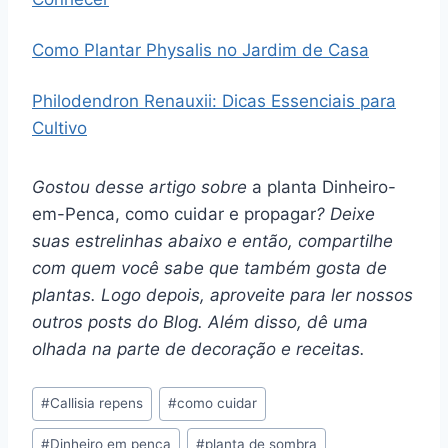
Como Plantar Physalis no Jardim de Casa
Philodendron Renauxii: Dicas Essenciais para
Cultivo
Gostou desse artigo sobre
a planta Dinheiro-
em-Penca, como cuidar e propagar
? Deixe
suas estrelinhas abaixo e então, compartilhe
com quem você sabe que também gosta de
plantas. Logo depois, aproveite para ler nossos
outros posts do Blog. Além disso, dê uma
olhada na parte de decoração e receitas.
Tags
#
Callisia repens
#
como cuidar
do
#
Dinheiro em penca
#
planta de sombra
Post: