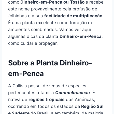
como
Dinheiro-em-Penca ou
Tostão
e recebe
este nome provavelmente pela profusão de
folhinhas e a sua
facilidade de multiplicação
.
É uma planta excelente como forração de
ambientes sombreados. Vamos ver aqui
algumas dicas da planta
Dinheiro-em-Penca
,
como cuidar e propagar.
Sobre a Planta Dinheiro-
em-Penca
A Callisia possui dezenas de espécies
pertencentes à família
Commelinaceae
. É
nativa de
regiões tropicais
das Américas,
ocorrendo em todos os estados da
Região Sul
e Sudeste
do Brasil, além também, da maioria