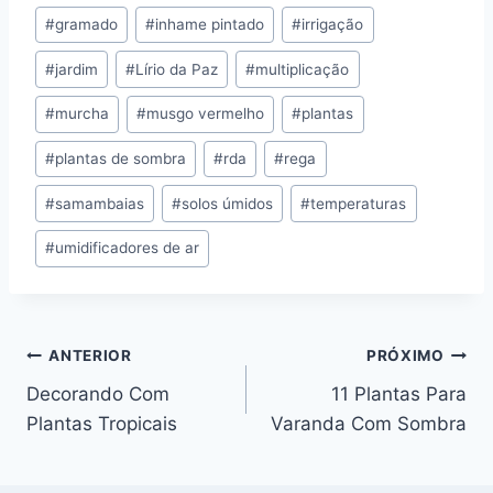
#
gramado
#
inhame pintado
#
irrigação
Post:
#
jardim
#
Lírio da Paz
#
multiplicação
#
murcha
#
musgo vermelho
#
plantas
#
plantas de sombra
#
rda
#
rega
#
samambaias
#
solos úmidos
#
temperaturas
#
umidificadores de ar
Navegação
ANTERIOR
PRÓXIMO
Decorando Com
11 Plantas Para
de
Plantas Tropicais
Varanda Com Sombra
Post