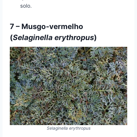
solo.
7 – Musgo-vermelho
(
Selaginella erythropus
)
Selaginella erythropus