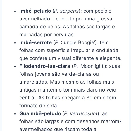
Imbé-peludo
(
P. serpens
): com pecíolo
avermelhado e coberto por uma grossa
camada de pelos. As folhas são largas e
marcadas por nervuras.
Imbé-serrote
(
P
. ‘Jungle Boogie’): tem
folhas com superfície irregular e ondulada
que confere um visual diferente e elegante.
Filodendro-lua-clara
(
P
. ‘Moonlight’): suas
folhas jovens são verde-claras ou
amareladas. Mas mesmo as folhas mais
antigas mantêm o tom mais claro no veio
central. As folhas chegam a 30 cm e tem
formato de seta.
Guaimbê-peludo
(
P. verrucosum
): as
folhas são largas e com desenhos marrom-
avermelhados que riscam toda a