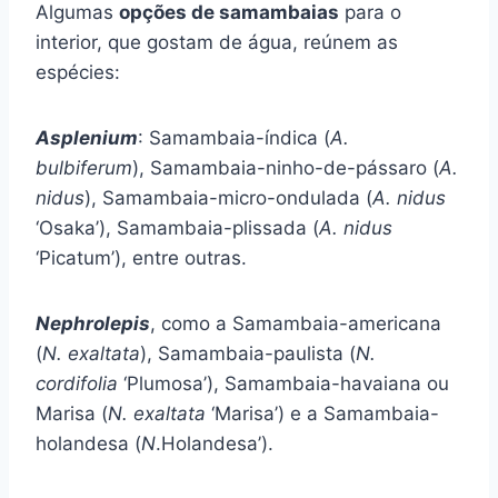
Algumas
opções de samambaias
para o
interior, que gostam de água, reúnem as
espécies:
Asplenium
: Samambaia-índica (
A.
bulbiferum
), Samambaia-ninho-de-pássaro (
A.
nidus
), Samambaia-micro-ondulada (
A. nidus
‘Osaka’), Samambaia-plissada (
A. nidus
‘Picatum’), entre outras.
Nephrolepis
, como a Samambaia-americana
(
N. exaltata
), Samambaia-paulista (
N.
cordifolia
‘Plumosa’), Samambaia-havaiana ou
Marisa (
N. exaltata
‘Marisa’) e a Samambaia-
holandesa (
N
.Holandesa’).