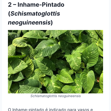
2 – Inhame-Pintado
(
Schismatoglottis
neoguineensis
)
Schismatoglottis neoguineensis
O Inhame-pintado é indicado para vasos e